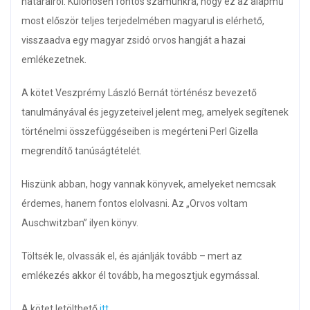
határairól. Különösen fontos számunkra, hogy ez az alapmű
most először teljes terjedelmében magyarul is elérhető,
visszaadva egy magyar zsidó orvos hangját a hazai
emlékezetnek.
A kötet Veszprémy László Bernát történész bevezető
tanulmányával és jegyzeteivel jelent meg, amelyek segítenek
történelmi összefüggéseiben is megérteni Perl Gizella
megrendítő tanúságtételét.
Hiszünk abban, hogy vannak könyvek, amelyeket nemcsak
érdemes, hanem fontos elolvasni. Az „Orvos voltam
Auschwitzban” ilyen könyv.
Töltsék le, olvassák el, és ajánlják tovább – mert az
emlékezés akkor él tovább, ha megosztjuk egymással.
A kötet letölthető
itt
.