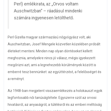
Perl) emlékirata, az „Orvos voltam
Auschwitzban” – ráadásul mindenki
számára ingyenesen letölthető.
Perl Gizella magyar származású nőgyógyász volt, aki
Auschwitzban, Josef Mengele közvetlen közelében próbált
életeket menteni. Minden nap olyan döntéseket kellett
meghoznia, amelyekre nincs jó válasz, mégis igyekezett
megőrizni azt, ami a legnehezebb körülmények között is
emberré tesz bennünket: az együttérzést, a felelősséget és
a reményt.
Az 1948-ban megjelent visszaemlékezés a holokauszt egyik
legfontosabb női tanúságtétele. Egyszerre szól az orvosi
hivatásról, az anyaságról, a túlélésről és az emberi méltóság